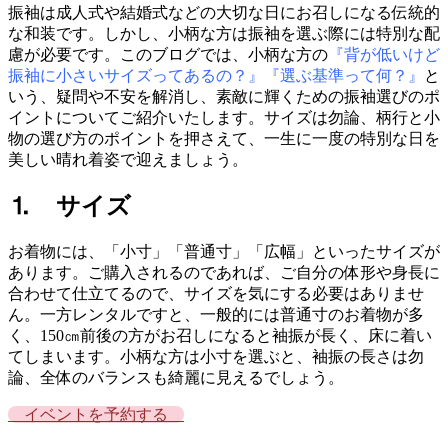
振袖は成人式や結婚式などの大切な日にお召しになる伝統的
な和装です。しかし、小柄な方は振袖を選ぶ際には特別な配
慮が必要です。このブログでは、小柄な方の
『背が低いけど
振袖に小さいサイズってあるの？』『選ぶ基準って何？』
と
いう、疑問や不安を解消し、素敵に輝くための振袖選びのポ
イントについてご紹介いたします。サイズは勿論、柄行と小
物の選び方のポイントを押さえて、一生に一度の特別な日を
美しい晴れ着姿で迎えましょう。
⒈ サイズ
お着物には、「小寸」「普通寸」「広幅」といったサイズが
あります。ご購入されるのであれば、ご自分の体形や身長に
合わせて仕立てるので、サイズを気にする必要はありませ
ん。一方レンタルですと、一般的には普通寸のお着物が多
く、150㎝前後の方がお召しになると袖振が長く、床に着い
てしまいます。小柄な方は小寸を選ぶと、袖振の長さは勿
論、全体のバランスも綺麗に見えるでしょう。
イベントを予約する