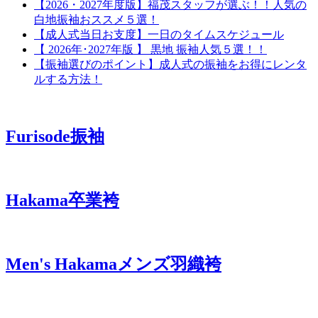
【2026・2027年度版】福茂スタッフが選ぶ！！人気の
白地振袖おススメ５選！
【成人式当日お支度】一日のタイムスケジュール
【 2026年･2027年版 】 黒地 振袖人気５選！！
【振袖選びのポイント】成人式の振袖をお得にレンタ
ルする方法！
Furisode
振袖
Hakama
卒業袴
Men's Hakama
メンズ羽織袴