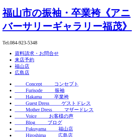
福山市の振袖・卒業袴《アニ
バーサリーギャラリー福茂》
Tel.
084-923-5348
資料請求・お問合せ
来店予約
福山店
広島店
Concept
コンセプト
Furisode
振袖
Hakama
卒業袴
Guest Dress
ゲストドレス
Mother Dress
マザードレス
Voice
お客様の声
Blog
ブログ
Fukuyama
福山店
Hiroshima
広島店