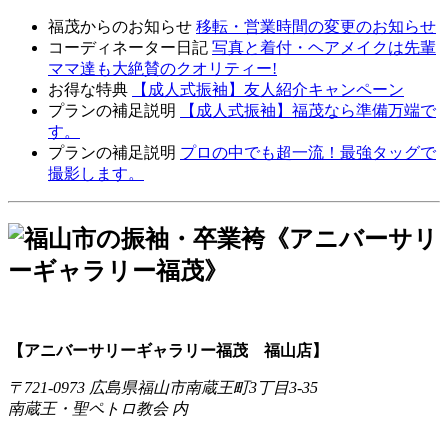
福茂からのお知らせ
移転・営業時間の変更のお知らせ
コーディネーター日記
写真と着付・ヘアメイクは先輩
ママ達も大絶賛のクオリティー!
お得な特典
【成人式振袖】友人紹介キャンペーン
プランの補足説明
【成人式振袖】福茂なら準備万端で
す。
プランの補足説明
プロの中でも超一流！最強タッグで
撮影します。
【アニバーサリーギャラリー福茂 福山店】
〒721-0973 広島県福山市南蔵王町3丁目3-35
南蔵王・聖ペトロ教会 内