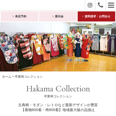
084
来店予約
展示会
資料請求・お問合せ
Tel.
ホーム
卒業袴コレクション
Hakama Collection
卒業袴コレクション
古典柄・モダン・レトロなど最新デザインが豊富
【着物800着・袴800着】地域最大級の品揃え