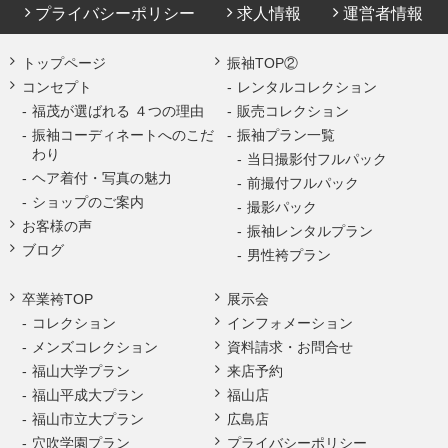
プライバシーポリシー
求人情報
運営者情報
トップページ
振袖TOP②
コンセプト
レンタルコレクション
福茂が選ばれる ４つの理由
販売コレクション
振袖コーディネートへのこだ
振袖プラン一覧
わり
当日撮影付フルパック
ヘア着付・写真の魅力
前撮付フルパック
ショップのご案内
撮影パック
お客様の声
振袖レンタルプラン
ブログ
男性袴プラン
卒業袴TOP
展示会
コレクション
インフォメーション
メンズコレクション
資料請求・お問合せ
福山大学プラン
来店予約
福山平成大プラン
福山店
福山市立大プラン
広島店
穴吹学園プラン
プライバシーポリシー