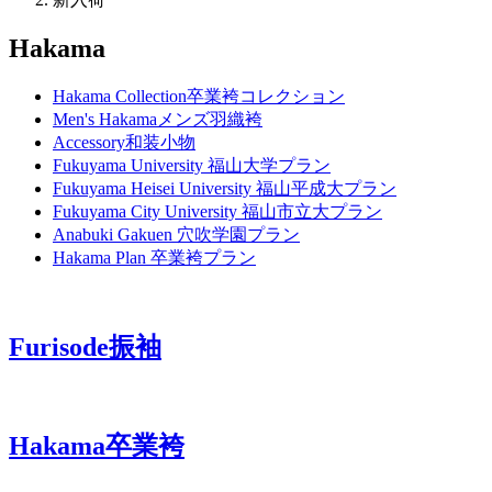
Hakama
Hakama Collection
卒業袴コレクション
Men's Hakama
メンズ羽織袴
Accessory
和装小物
Fukuyama University
福山大学プラン
Fukuyama Heisei University
福山平成大プラン
Fukuyama City University
福山市立大プラン
Anabuki Gakuen
穴吹学園プラン
Hakama Plan
卒業袴プラン
Furisode
振袖
Hakama
卒業袴