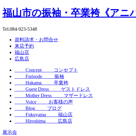
福山市の振袖・卒業袴《アニ
Tel.
084-923-5348
資料請求・お問合せ
来店予約
福山店
広島店
Concept
コンセプト
Furisode
振袖
Hakama
卒業袴
Guest Dress
ゲストドレス
Mother Dress
マザードレス
Voice
お客様の声
Blog
ブログ
Fukuyama
福山店
Hiroshima
広島店
展示会