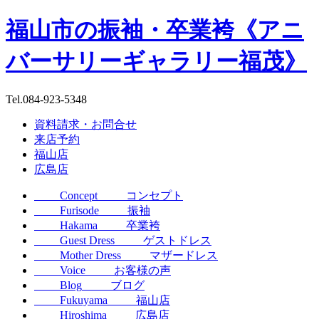
福山市の振袖・卒業袴《アニ
バーサリーギャラリー福茂》
Tel.
084-923-5348
資料請求・お問合せ
来店予約
福山店
広島店
Concept
コンセプト
Furisode
振袖
Hakama
卒業袴
Guest Dress
ゲストドレス
Mother Dress
マザードレス
Voice
お客様の声
Blog
ブログ
Fukuyama
福山店
Hiroshima
広島店