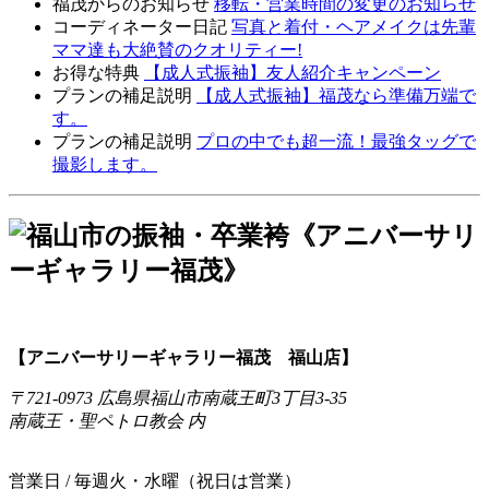
福茂からのお知らせ
移転・営業時間の変更のお知らせ
コーディネーター日記
写真と着付・ヘアメイクは先輩
ママ達も大絶賛のクオリティー!
お得な特典
【成人式振袖】友人紹介キャンペーン
プランの補足説明
【成人式振袖】福茂なら準備万端で
す。
プランの補足説明
プロの中でも超一流！最強タッグで
撮影します。
【アニバーサリーギャラリー福茂 福山店】
〒721-0973 広島県福山市南蔵王町3丁目3-35
南蔵王・聖ペトロ教会 内
営業日 / 毎週火・水曜（祝日は営業）