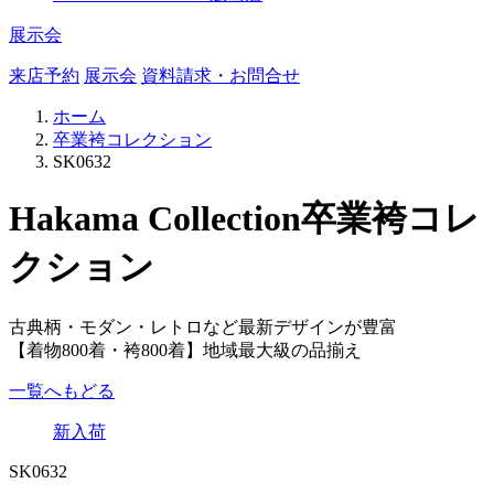
展示会
来店予約
展示会
資料請求・お問合せ
ホーム
卒業袴コレクション
SK0632
Hakama Collection
卒業袴コレ
クション
古典柄・モダン・レトロなど最新デザインが豊富
【着物800着・袴800着】地域最大級の品揃え
一覧へもどる
新入荷
SK0632