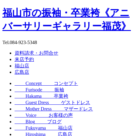
福山市の振袖・卒業袴《アニ
バーサリーギャラリー福茂》
Tel.
084-923-5348
資料請求・お問合せ
来店予約
福山店
広島店
Concept
コンセプト
Furisode
振袖
Hakama
卒業袴
Guest Dress
ゲストドレス
Mother Dress
マザードレス
Voice
お客様の声
Blog
ブログ
Fukuyama
福山店
Hiroshima
広島店