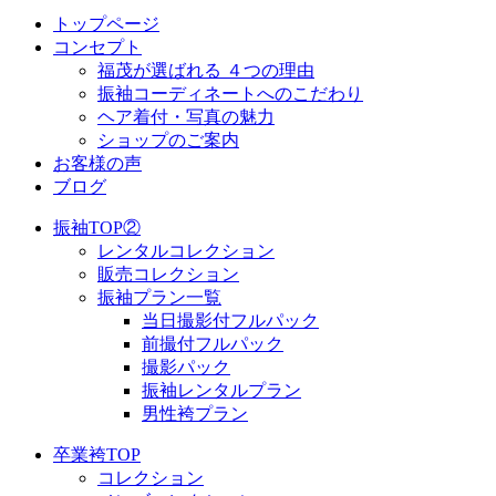
トップページ
コンセプト
福茂が選ばれる ４つの理由
振袖コーディネートへのこだわり
ヘア着付・写真の魅力
ショップのご案内
お客様の声
ブログ
振袖TOP②
レンタルコレクション
販売コレクション
振袖プラン一覧
当日撮影付フルパック
前撮付フルパック
撮影パック
振袖レンタルプラン
男性袴プラン
卒業袴TOP
コレクション