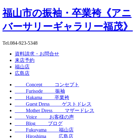
福山市の振袖・卒業袴《アニ
バーサリーギャラリー福茂》
Tel.
084-923-5348
資料請求・お問合せ
来店予約
福山店
広島店
Concept
コンセプト
Furisode
振袖
Hakama
卒業袴
Guest Dress
ゲストドレス
Mother Dress
マザードレス
Voice
お客様の声
Blog
ブログ
Fukuyama
福山店
Hiroshima
広島店