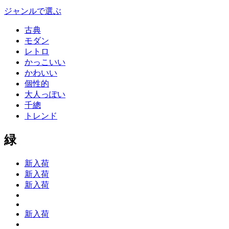
ジャンルで選ぶ
古典
モダン
レトロ
かっこいい
かわいい
個性的
大人っぽい
千總
トレンド
緑
新入荷
新入荷
新入荷
新入荷