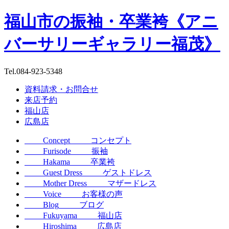
福山市の振袖・卒業袴《アニ
バーサリーギャラリー福茂》
Tel.
084-923-5348
資料請求・お問合せ
来店予約
福山店
広島店
Concept
コンセプト
Furisode
振袖
Hakama
卒業袴
Guest Dress
ゲストドレス
Mother Dress
マザードレス
Voice
お客様の声
Blog
ブログ
Fukuyama
福山店
Hiroshima
広島店