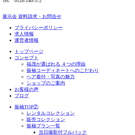
Tel.
0120-140-372
展示会
資料請求・お問合せ
プライバシーポリシー
求人情報
運営者情報
トップページ
コンセプト
福茂が選ばれる ４つの理由
振袖コーディネートへのこだわり
ヘア着付・写真の魅力
ショップのご案内
お客様の声
ブログ
振袖TOP②
レンタルコレクション
販売コレクション
振袖プラン一覧
当日撮影付フルパック