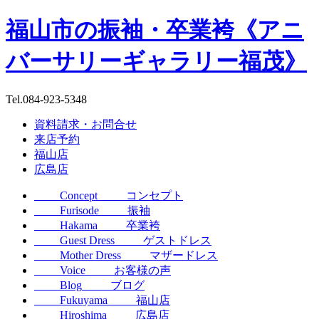
福山市の振袖・卒業袴《アニ
バーサリーギャラリー福茂》
Tel.
084-923-5348
資料請求・お問合せ
来店予約
福山店
広島店
Concept
コンセプト
Furisode
振袖
Hakama
卒業袴
Guest Dress
ゲストドレス
Mother Dress
マザードレス
Voice
お客様の声
Blog
ブログ
Fukuyama
福山店
Hiroshima
広島店